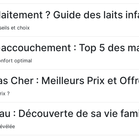
llaitement ? Guide des laits inf
seils et choix
-accouchement : Top 5 des ma
onfort optimal
s Cher : Meilleurs Prix et Off
rix ?
u : Découverte de sa vie fami
Révélée