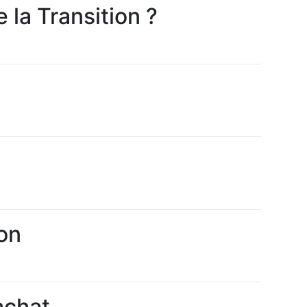
 la Transition ?
ion
achat