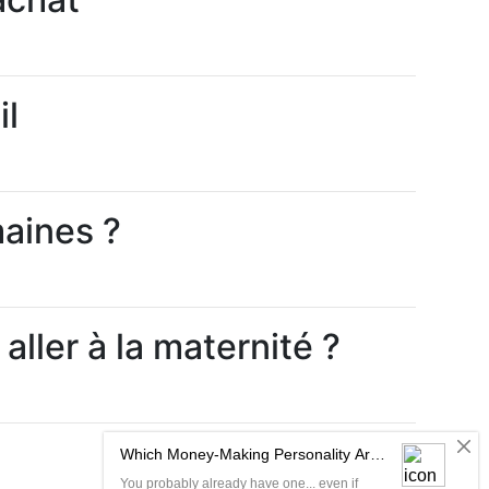
il
aines ?
ller à la maternité ?