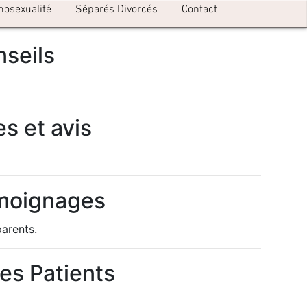
mosexualité
Séparés Divorcés
Contact
nseils
es et avis
témoignages
arents.
des Patients