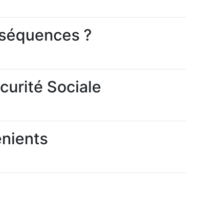
onséquences ?
curité Sociale
énients