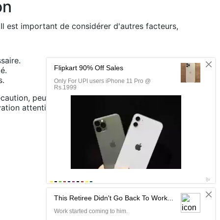
on
Il est important de considérer d'autres facteurs,
saire.
é.
s.
récaution, peut soulager bébé et améliorer son
ation attentive de bébé et la consultation d'un