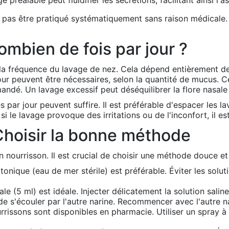
 préalable peut fluidifier les sécrétions, facilitant ainsi l'as
it pas être pratiqué systématiquement sans raison médicale. 
mbien de fois par jour ?
 la fréquence du lavage de nez. Cela dépend entièrement de 
jour peuvent être nécessaires, selon la quantité de mucus
dé. Un lavage excessif peut déséquilibrer la flore nasale et
s par jour peuvent suffire. Il est préférable d'espacer les
i le lavage provoque des irritations ou de l'inconfort, il es
Choisir la bonne méthode
n nourrisson. Il est crucial de choisir une méthode douce et
otonique (eau de mer stérile) est préférable. Éviter les solu
le (5 ml) est idéale. Injecter délicatement la solution sali
uide s'écouler par l'autre narine. Recommencer avec l'autre n
issons sont disponibles en pharmacie. Utiliser un spray à fa