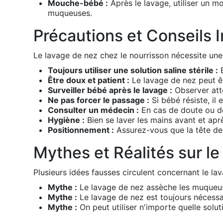
Mouche-bébé :
Après le lavage, utiliser un m
muqueuses.
Précautions et Conseils 
Le lavage de nez chez le nourrisson nécessite une 
Toujours utiliser une solution saline stérile :
É
Être doux et patient :
Le lavage de nez peut êt
Surveiller bébé après le lavage :
Observer atte
Ne pas forcer le passage :
Si bébé résiste, il 
Consulter un médecin :
En cas de doute ou de
Hygiène :
Bien se laver les mains avant et apr
Positionnement :
Assurez-vous que la tête de b
Mythes et Réalités sur l
Plusieurs idées fausses circulent concernant le lav
Mythe :
Le lavage de nez assèche les muqueu
Mythe :
Le lavage de nez est toujours nécessa
Mythe :
On peut utiliser n'importe quelle soluti