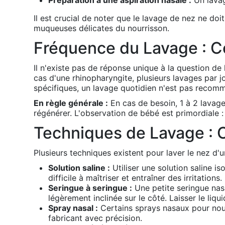
Préparation à une aspiration nasale :
Un lavage
Il est crucial de noter que le lavage de nez ne do
muqueuses délicates du nourrisson.
Fréquence du Lavage : Co
Il n'existe pas de réponse unique à la question de
cas d'une rhinopharyngite, plusieurs lavages par 
spécifiques, un lavage quotidien n'est pas recomman
En règle générale :
En cas de besoin, 1 à 2 lavage
régénérer. L'observation de bébé est primordiale : s
Techniques de Lavage : 
Plusieurs techniques existent pour laver le nez d'u
Solution saline :
Utiliser une solution saline is
difficile à maîtriser et entraîner des irritations.
Seringue à seringue :
Une petite seringue nasa
légèrement inclinée sur le côté. Laisser le liq
Spray nasal :
Certains sprays nasaux pour nourr
fabricant avec précision.