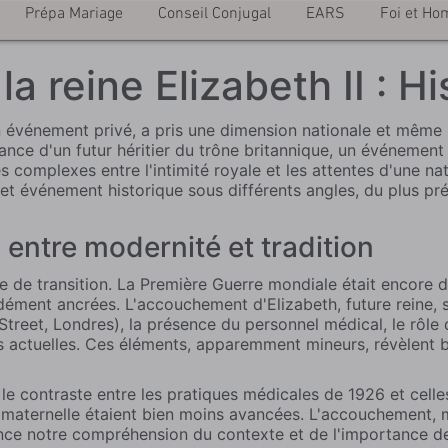
Prépa Mariage
Conseil Conjugal
EARS
Foi et Ho
 reine Elizabeth II : H
n événement privé, a pris une dimension nationale et même i
ance d'un futur héritier du trône britannique, un événement
complexes entre l'intimité royale et les attentes d'une nati
t événement historique sous différents angles, du plus préci
 entre modernité et tradition
 de transition. La Première Guerre mondiale était encore da
ément ancrées. L'accouchement d'Elizabeth, future reine, s'i
Street, Londres), la présence du personnel médical, le rôle d
 actuelles. Ces éléments, apparemment mineurs, révèlent b
r le contraste entre les pratiques médicales de 1926 et celle
é maternelle étaient bien moins avancées. L'accouchement, 
uence notre compréhension du contexte et de l'importance d