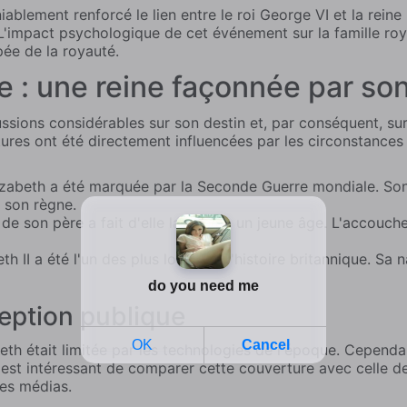
ablement renforcé le lien entre le roi George VI et la reine
 L'impact psychologique de cet événement sur la famille roy
ée de la royauté.
me : une reine façonnée par s
ssions considérables sur son destin et, par conséquent, sur
futures ont été directement influencées par les circonstanc
izabeth a été marquée par la Seconde Guerre mondiale. Son
t son règne.
 son père a fait d'elle la reine à un jeune âge. L'accouch
th II a été l'un des plus longs de l'histoire britannique. Sa
ception publique
eth était limitée par les technologies de l'époque. Cepend
est intéressant de comparer cette couverture avec celle d
 les médias.